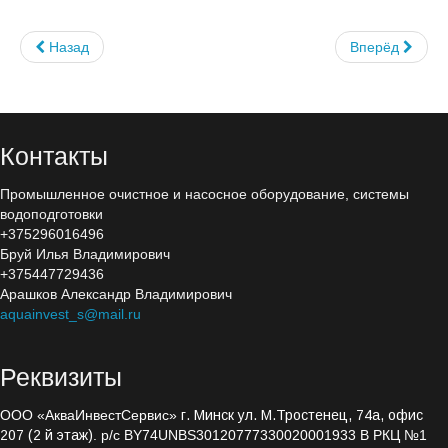
Электроды титановые
Назад
Вперёд
Электролизеры
Озонаторы
Озонаторы и электролизеры
Контакты
Эжектора и деструкторы
Промышленное очистное и насосное оборудование, системы
водоподготовки
Автоматическая дозация
+375296016496
Бруй Илья Владимирович
Автоматические станции
+375447729436
Арашков Александр Владимирович
Seko
aquainvest_s@mail.ru
Bayrol
Реквизиты
Etatron D.S.
ООО «АкваИнвестСервис»
г. Минск ул. М.Тростенец, 74а, офис
Блок дозирования коагулянта
207 (2 й этаж)
. р/с BY74UNBS30120777330020001933 В РКЦ №1