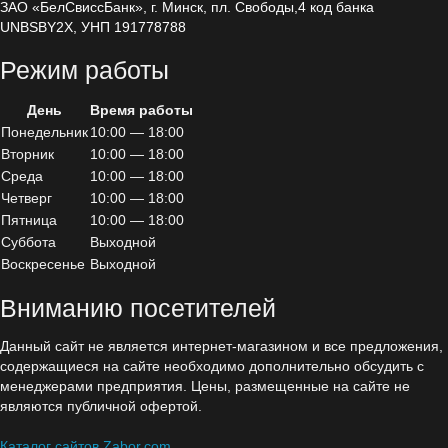
ЗАО «БелСвиссБанк», г. Минск, пл. Свободы,4 код банка
Блок дозирования альгицида
UNBSBY2X, УНП 191778788
Комплектующие для дозации
Режим работы
Дозирующие насосы
День
Время работы
Seko
Понедельник
10:00 — 18:00
Вторник
10:00 — 18:00
Etatron D.S.
Среда
10:00 — 18:00
Четверг
10:00 — 18:00
Ультрофильтрация
Пятница
10:00 — 18:00
Суббота
Выходной
Насосное оборудование
Воскресенье
Выходной
Трубы / фитинги / ПВХ
Вниманию посетителей
Данный сайт не является интернет-магазином и все предложения,
содержащиеся на сайте необходимо дополнительно обсудить с
менеджерами предприятия. Цены, размещенные на сайте не
являются публичной офертой.
Каталог сайтов Zabor.com