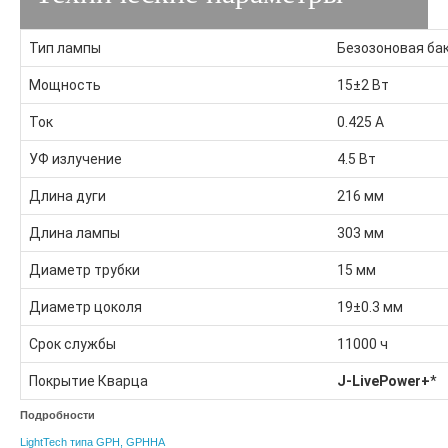
НПО-ЭНТ
УФ-Тех
Тип лампы
Безозоновая ба
MEGA-UV
Millipore
SBOW
Мощность
15±2 Вт
Trident
Блеск
Ток
0.425 А
Новотех-ЭКО
УФ излучение
4.5 Вт
НПО-ЭНТ
Длина дуги
216 мм
Длина лампы
303 мм
MEGA-UV
Диаметр трубки
15 мм
SBOW
Диаметр цоколя
19±0.3 мм
Блеск
Срок службы
11000 ч
Электролиз
Покрытие Кварца
J-LivePower+
*
Генераторы хлора
Подробности
Обеззараживание
LightTech типа GPH, GPHHA