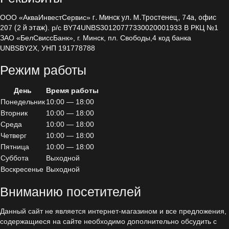
НПО-ЭНТ
УФ-Тех
ООО «АкваИнвестСервис»
г. Минск ул. М.Тростенец, 74а, офис
MEGA-UV
207 (2 й этаж)
. р/с BY74UNBS30120777330020001933 В РКЦ №1
Millipore
ЗАО «БелСвиссБанк», г. Минск, пл. Свободы,4 код банка
SBOW
UNBSBY2X, УНП 191778788
Trident
Блеск
Режим работы
Новотех-ЭКО
День
Время работы
НПО-ЭНТ
Понедельник
10:00 — 18:00
Вторник
10:00 — 18:00
MEGA-UV
Среда
10:00 — 18:00
Четверг
10:00 — 18:00
SBOW
Пятница
10:00 — 18:00
Суббота
Выходной
Блеск
Воскресенье
Выходной
Электролиз
Вниманию посетителей
Генераторы хлора
Данный сайт не является интернет-магазином и все предложения,
Обеззараживание
содержащиеся на сайте необходимо дополнительно обсудить с