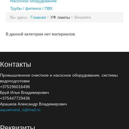
Лазурь
Насосное оборудование
Блок дозирования коагулянта
НПО «Кристалл» (uv-systems)
Трубы / фитинги / ПВХ
Блок дозирования альгицида
НПО «Кристалл» (uv-systems)
Bewades
Вы здесь:
Главная
УФ лампы
Bewades
Комплектующие для дозации
Bewades
Sterilight
DELTA-UV, BIO-UV
В данной категории нет материалов.
Sterilight
DinUV
DELTA-UV, BIO-UV
Wonder Light
DinUV
Инекс-Сочи
Контакты
Philips
Wonder Light
Промышленное очистное и насосное оборудование, системы
Xenozone
Инекс-Сочи
водоподготовки
Heraeus
+375296016496
Philips
Бруй Илья Владимирович
Wedeco
+375447729436
УФ-Тех
Xenozone
Арашков Александр Владимирович
aquainvest_s@mail.ru
Millipore
Heraeus
Trident
Реквизиты
Wedeco
Новотех-ЭКО