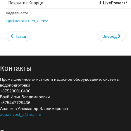
Покрытие Кварца
J-LivePower+
*
Электроды титановые
Подробности
Электролизеры
LightTech типа GPH, GPHHA
Озонаторы
Назад
Вперёд
Озонаторы и электролизеры
Эжектора и деструкторы
Автоматическая дозация
Контакты
Автоматические станции
Промышленное очистное и насосное оборудование, системы
водоподготовки
Seko
+375296016496
Бруй Илья Владимирович
Bayrol
+375447729436
Арашков Александр Владимирович
Etatron D.S.
aquainvest_s@mail.ru
Блок дозирования коагулянта