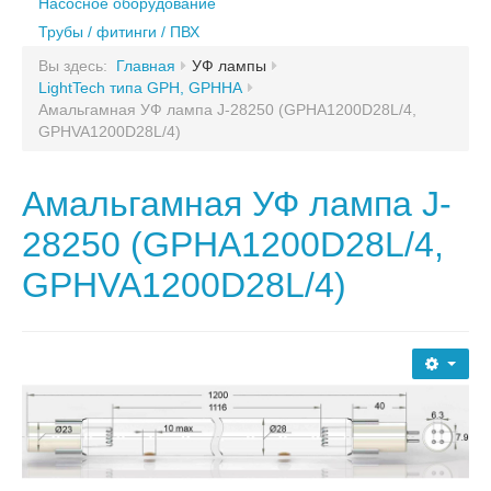
Лазурь
Насосное оборудование
Блок дозирования коагулянта
НПО «Кристалл» (uv-systems)
Трубы / фитинги / ПВХ
Блок дозирования альгицида
НПО «Кристалл» (uv-systems)
Bewades
Вы здесь:
Главная
УФ лампы
Комплектующие для дозации
LightTech типа GPH, GPHHA
Bewades
Sterilight
Амальгамная УФ лампа J-28250 (GPHA1200D28L/4,
DELTA-UV, BIO-UV
GPHVA1200D28L/4)
Sterilight
DinUV
DELTA-UV, BIO-UV
Wonder Light
Амальгамная УФ лампа J-
DinUV
Инекс-Сочи
28250 (GPHA1200D28L/4,
Philips
Wonder Light
GPHVA1200D28L/4)
Xenozone
Инекс-Сочи
Heraeus
Philips
Wedeco
УФ-Тех
Xenozone
Millipore
Heraeus
Trident
Wedeco
Новотех-ЭКО