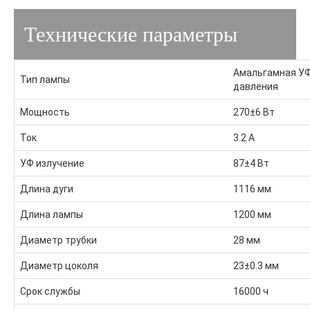
НПО-ЭНТ
УФ-Тех
Технические параметры
MEGA-UV
Millipore
SBOW
Амальгамная УФ
Trident
Блеск
Тип лампы
давления
Новотех-ЭКО
Мощность
270±6 Вт
НПО-ЭНТ
Ток
3.2 А
MEGA-UV
УФ излучение
87±4 Вт
Длина дуги
1116 мм
SBOW
Длина лампы
1200 мм
Блеск
Диаметр трубки
28 мм
Электролиз
Диаметр цоколя
23±0.3 мм
Генераторы хлора
Срок службы
16000 ч
Обеззараживание