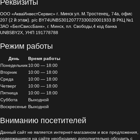
Реквизиты
Блок дозирования альгицида
ООО «АкваИнвестСервис»
г. Минск ул. М.Тростенец, 74а, офис
Комплектующие для дозации
207 (2 й этаж)
. р/с BY74UNBS30120777330020001933 В РКЦ №1
ЗАО «БелСвиссБанк», г. Минск, пл. Свободы,4 код банка
Дозирующие насосы
UNBSBY2X, УНП 191778788
Seko
Режим работы
Etatron D.S.
День
Время работы
Понедельник
10:00 — 18:00
Ультрофильтрация
Вторник
10:00 — 18:00
Насосное оборудование
Среда
10:00 — 18:00
Четверг
10:00 — 18:00
Трубы / фитинги / ПВХ
Пятница
10:00 — 18:00
Суббота
Выходной
Воскресенье
Выходной
Вниманию посетителей
Данный сайт не является интернет-магазином и все предложения,
содержащиеся на сайте необходимо дополнительно обсудить с