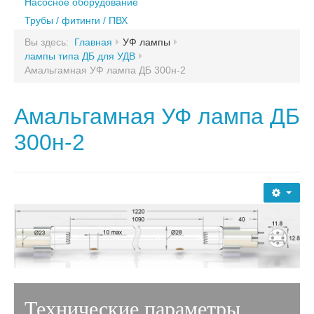
Лазурь
Насосное оборудование
Блок дозирования коагулянта
НПО «Кристалл» (uv-systems)
Трубы / фитинги / ПВХ
Блок дозирования альгицида
НПО «Кристалл» (uv-systems)
Bewades
Вы здесь:
Главная
УФ лампы
Комплектующие для дозации
лампы типа ДБ для УДВ
Bewades
Sterilight
Амальгамная УФ лампа ДБ 300н-2
DELTA-UV, BIO-UV
Sterilight
DinUV
Амальгамная УФ лампа ДБ
DELTA-UV, BIO-UV
Wonder Light
300н-2
DinUV
Инекс-Сочи
Philips
Wonder Light
Xenozone
Инекс-Сочи
Heraeus
Philips
Wedeco
УФ-Тех
Xenozone
Millipore
Heraeus
Trident
Технические параметры
Wedeco
Новотех-ЭКО