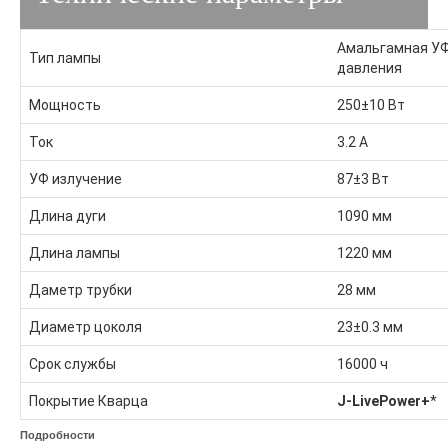
НПО-ЭНТ
УФ-Тех
Амальгамная УФ
MEGA-UV
Тип лампы
давления
Millipore
SBOW
Мощность
250±10 Вт
Trident
Блеск
Ток
3.2 А
Новотех-ЭКО
УФ излучение
87±3 Вт
НПО-ЭНТ
Длина дуги
1090 мм
MEGA-UV
Длина лампы
1220 мм
SBOW
Даметр трубки
28 мм
Блеск
Диаметр цоколя
23±0.3 мм
Электролиз
Срок службы
16000 ч
Генераторы хлора
Покрытие Кварца
J-LivePower+
*
Обеззараживание
Подробности