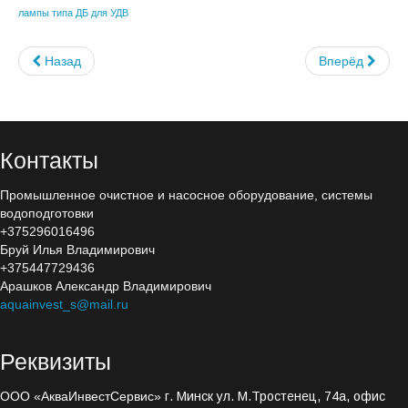
лампы типа ДБ для УДВ
Электроды титановые
Электролизеры
Назад
Вперёд
Озонаторы
Озонаторы и электролизеры
Контакты
Эжектора и деструкторы
Промышленное очистное и насосное оборудование, системы
Автоматическая дозация
водоподготовки
+375296016496
Автоматические станции
Бруй Илья Владимирович
+375447729436
Seko
Арашков Александр Владимирович
aquainvest_s@mail.ru
Bayrol
Etatron D.S.
Реквизиты
Блок дозирования коагулянта
ООО «АкваИнвестСервис»
г. Минск ул. М.Тростенец, 74а, офис