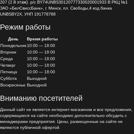
207 (2 й этаж)
. р/с BY74UNBS30120777330020001933 В РКЦ №1
Блок дозирования альгицида
ЗАО «БелСвиссБанк», г. Минск, пл. Свободы,4 код банка
UNBSBY2X, УНП 191778788
Комплектующие для дозации
Режим работы
Дозирующие насосы
Seko
День
Время работы
Понедельник
10:00 — 18:00
Etatron D.S.
Вторник
10:00 — 18:00
Среда
10:00 — 18:00
Ультрофильтрация
Четверг
10:00 — 18:00
Пятница
10:00 — 18:00
Насосное оборудование
Суббота
Выходной
Воскресенье
Выходной
Трубы / фитинги / ПВХ
Вниманию посетителей
Данный сайт не является интернет-магазином и все предложения,
содержащиеся на сайте необходимо дополнительно обсудить с
менеджерами предприятия. Цены, размещенные на сайте не
являются публичной офертой.